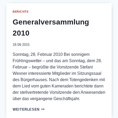
DEM
MOTTO
BERICHTE
10
JAHRE
Generalversammlung
FABIAN
METZ
2010
18.09.2015
Sonntag, 28. Februar 2010 Bei sonnigem
Frühlingswetter – und das am Sonntag, dem 28.
Februar – begrüßte die Vorsitzende Stefani
Wesner interessierte Mitglieder im Sitzungssaal
des Bürgerhauses. Nach dem Totengedenken mit
dem Lied vom guten Kameraden berichtete dann
der stellvertretende Vorsitzende den Anwesenden
über das vergangene Geschäftsjahr.
GENERALVERSAMMLUNG
WEITERLESEN
2010