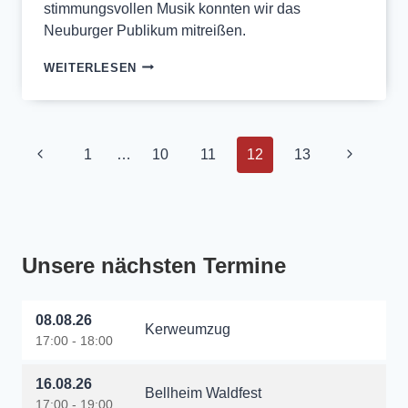
stimmungsvollen Musik konnten wir das
Neuburger Publikum mitreißen.
STIMMUNGSVOLLER
WEITERLESEN
ABSCHLUSS
IN
NEUBURG
Seitennavigation
Vorherige
Nächste
1
…
10
11
12
13
Seite
Seite
Unsere nächsten Termine
08.08.26
Kerweumzug
17:00 - 18:00
16.08.26
Bellheim Waldfest
17:00 - 19:00