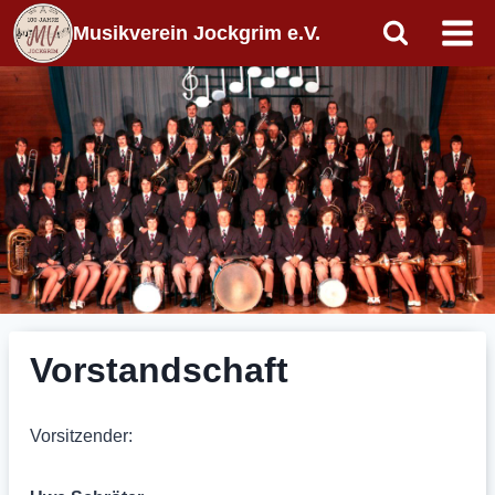
Zum
Musikverein Jockgrim e.V.
Inhalt
springen
Vorstandschaft
Vorsitzender: