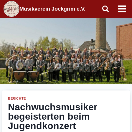
Zum
Musikverein Jockgrim e.V.
Inhalt
springen
BERICHTE
Nachwuchsmusiker
begeisterten beim
Jugendkonzert