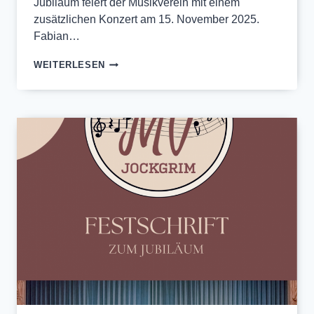
Jubiläum feiert der Musikverein mit einem
zusätzlichen Konzert am 15. November 2025.
Fabian…
ROCK
WEITERLESEN
ME(E)TZ
BLASMUSIK
–
25
JAHRE
DIRIGENT
FABIAN
METZ