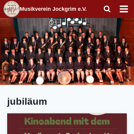
Zum
Musikverein Jockgrim e.V.
Inhalt
springen
jubiläum