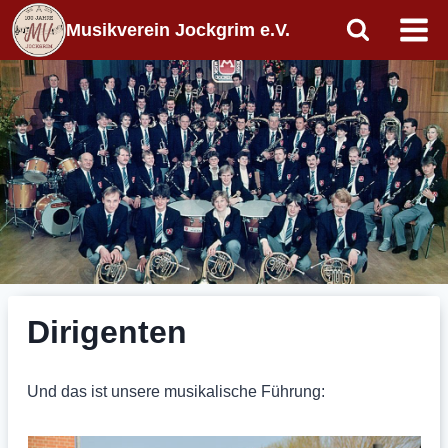
Zum
Musikverein Jockgrim e.V.
Inhalt
springen
Dirigenten
Und das ist unsere musikalische Führung: